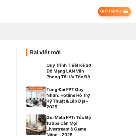
GIỎ HÀNG
Bài viết mới
Quy Trình Thiết Kế Sơ
Đồ Mạng LAN Văn
Phòng Tối Ưu Tốc Độ
Tổng Đài FPT Quy
Nhơn: Hotline Hỗ Trợ
Kỹ Thuật & Lắp Đặt –
2025
Gói Meta FPT: Tốc Độ
1Gbps Cân Mọi
Livestream & Game
Nặng – 2025