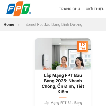
Bỏ
qua
TRANG CHỦ
GIỚI THIỆU
nội
dung
Home
Internet Fpt Bàu Bàng Bình Dương
»
12
Th1
Lắp Mạng FPT Bàu
Bàng 2025: Nhanh
Chóng, Ổn Định, Tiết
Kiệm
Lắp Mạng FPT Bàu Bàng