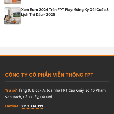
Xem Euro 2024 Trên FPT Play: Đăng Ký Gói Cước &
Lịch Thi Đấu – 2025
CÔNG TY CỔ PHẦN VIỄN THÔNG FPT
Trụ sở:
Tầng 9, Block A, tòa nhà FPT Cầu Giấy, số 10 Phạm
Văn Bạch, Cầu Giấy, Hà Nội
Hotline:
0919.334.399