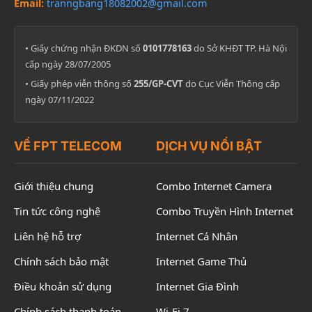
Email:
tranngbang18082002@gmail.com
• Giấy chứng nhận ĐKDN số
0101778163
do Sở KHĐT TP. Hà Nội
cấp ngày 28/07/2005
• Giấy phép viễn thông số
255/GP-CVT
do Cục Viễn Thông cấp
ngày 07/11/2022
VỀ FPT TELECOM
DỊCH VỤ NỔI BẬT
Giới thiệu chung
Combo Internet Camera
Tin tức công nghệ
Combo Truyền Hình Internet
Liên hệ hỗ trợ
Internet Cá Nhân
Chính sách bảo mật
Internet Game Thủ
Điều khoản sử dụng
Internet Gia Đình
Chính sách thanh toán
Wi-Fi 7