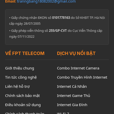
Email:
tranngbang18082002@gmail.com
• Giấy chứng nhận ĐKDN số
0101778163
do Sở KHĐT TP. Hà Nội
cấp ngày 28/07/2005
• Giấy phép viễn thông số
255/GP-CVT
do Cục Viễn Thông cấp
ngày 07/11/2022
VỀ FPT TELECOM
DỊCH VỤ NỔI BẬT
Giới thiệu chung
Combo Internet Camera
Tin tức công nghệ
Combo Truyền Hình Internet
Liên hệ hỗ trợ
Internet Cá Nhân
Chính sách bảo mật
Internet Game Thủ
Điều khoản sử dụng
Internet Gia Đình
Chính sách thanh toán
Wi-Fi 7