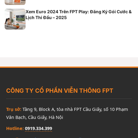
Xem Euro 2024 Trên FPT Play: Đăng Ký Gói Cước &
Lịch Thi Đấu – 2025
CÔNG TY CỔ PHẦN VIỄN THÔNG FPT
Trụ sở:
Tầng 9, Block A, tòa nhà FPT Cầu Giấy, số 10 Phạm
Văn Bạch, Cầu Giấy, Hà Nội
Hotline:
0919.334.399