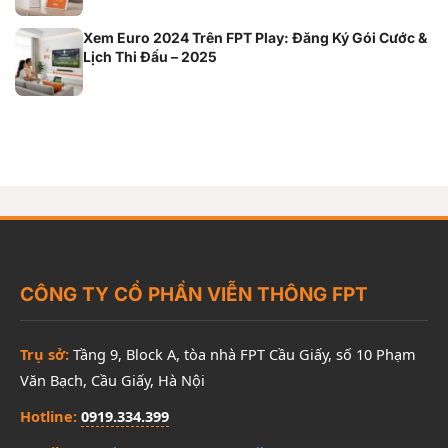
Xem Euro 2024 Trên FPT Play: Đăng Ký Gói Cước &
Lịch Thi Đấu – 2025
CÔNG TY CỔ PHẦN VIỄN THÔNG FPT
Trụ sở:
Tầng 9, Block A, tòa nhà FPT Cầu Giấy, số 10 Phạm
Văn Bạch, Cầu Giấy, Hà Nội
Hotline:
0919.334.399