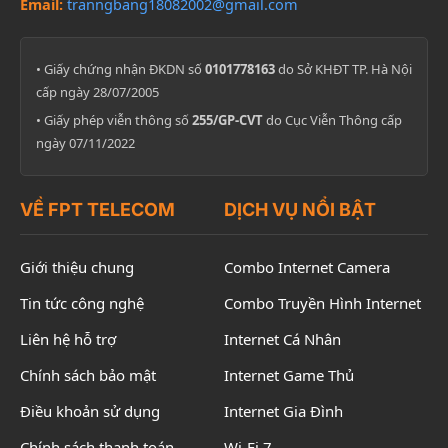
Email:
tranngbang18082002@gmail.com
• Giấy chứng nhận ĐKDN số
0101778163
do Sở KHĐT TP. Hà Nội
cấp ngày 28/07/2005
• Giấy phép viễn thông số
255/GP-CVT
do Cục Viễn Thông cấp
ngày 07/11/2022
VỀ FPT TELECOM
DỊCH VỤ NỔI BẬT
Giới thiệu chung
Combo Internet Camera
Tin tức công nghệ
Combo Truyền Hình Internet
Liên hệ hỗ trợ
Internet Cá Nhân
Chính sách bảo mật
Internet Game Thủ
Điều khoản sử dụng
Internet Gia Đình
Chính sách thanh toán
Wi-Fi 7