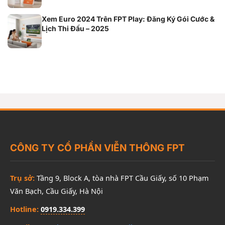
Xem Euro 2024 Trên FPT Play: Đăng Ký Gói Cước &
Lịch Thi Đấu – 2025
CÔNG TY CỔ PHẦN VIỄN THÔNG FPT
Trụ sở:
Tầng 9, Block A, tòa nhà FPT Cầu Giấy, số 10 Phạm
Văn Bạch, Cầu Giấy, Hà Nội
Hotline:
0919.334.399