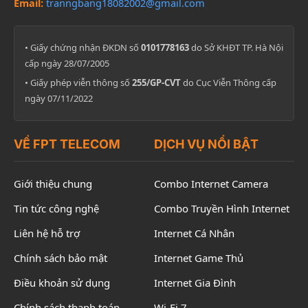
Email:
tranngbang18082002@gmail.com
• Giấy chứng nhận ĐKDN số
0101778163
do Sở KHĐT TP. Hà Nội
cấp ngày 28/07/2005
• Giấy phép viễn thông số
255/GP-CVT
do Cục Viễn Thông cấp
ngày 07/11/2022
VỀ FPT TELECOM
DỊCH VỤ NỔI BẬT
Giới thiệu chung
Combo Internet Camera
Tin tức công nghệ
Combo Truyền Hình Internet
Liên hệ hỗ trợ
Internet Cá Nhân
Chính sách bảo mật
Internet Game Thủ
Điều khoản sử dụng
Internet Gia Đình
Chính sách thanh toán
Wi-Fi 7