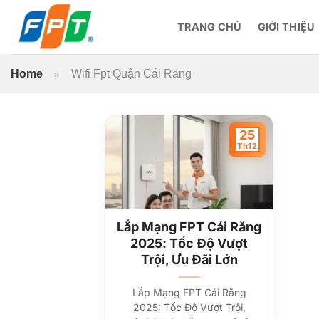
Bỏ
qua
TRANG CHỦ
GIỚI THIỆU
nội
dung
Home
Wifi Fpt Quận Cái Răng
»
25
Th12
Lắp Mạng FPT Cái Răng
2025: Tốc Độ Vượt
Trội, Ưu Đãi Lớn
Lắp Mạng FPT Cái Răng
2025: Tốc Độ Vượt Trội,