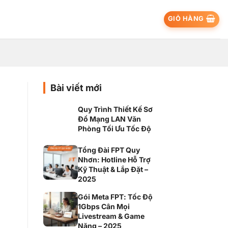
GIỎ HÀNG
Bài viết mới
Quy Trình Thiết Kế Sơ
Đồ Mạng LAN Văn
Phòng Tối Ưu Tốc Độ
Tổng Đài FPT Quy
Nhơn: Hotline Hỗ Trợ
Kỹ Thuật & Lắp Đặt –
2025
Gói Meta FPT: Tốc Độ
1Gbps Cân Mọi
Livestream & Game
Nặng – 2025