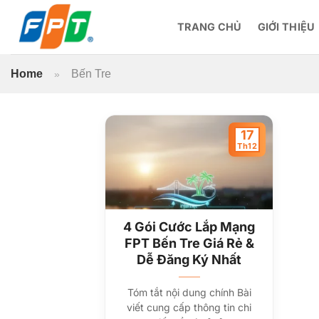
Bỏ
qua
TRANG CHỦ
GIỚI THIỆU
nội
dung
Home
Bến Tre
»
17
Th12
4 Gói Cước Lắp Mạng
FPT Bến Tre Giá Rẻ &
Dễ Đăng Ký Nhất
Tóm tắt nội dung chính Bài
viết cung cấp thông tin chi