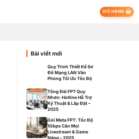
GIỎ HÀNG
Bài viết mới
Quy Trình Thiết Kế Sơ
Đồ Mạng LAN Văn
Phòng Tối Ưu Tốc Độ
Tổng Đài FPT Quy
Nhơn: Hotline Hỗ Trợ
Kỹ Thuật & Lắp Đặt –
2025
Gói Meta FPT: Tốc Độ
1Gbps Cân Mọi
Livestream & Game
Nặng – 2025