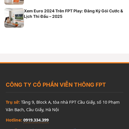
Xem Euro 2024 Trên FPT Play: Đăng Ký Gói Cước &
Lịch Thi Đấu – 2025
CÔNG TY CỔ PHẦN VIỄN THÔNG FPT
Trụ sở:
Tầng 9, Block A, tòa nhà FPT Cầu Giấy, số 10 Phạm
Văn Bạch, Cầu Giấy, Hà Nội
Hotline:
0919.334.399