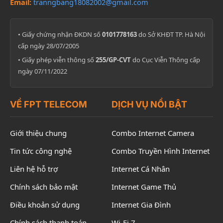
Email:
tranngbang18082002@gmail.com
• Giấy chứng nhận ĐKDN số
0101778163
do Sở KHĐT TP. Hà Nội
cấp ngày 28/07/2005
• Giấy phép viễn thông số
255/GP-CVT
do Cục Viễn Thông cấp
ngày 07/11/2022
VỀ FPT TELECOM
DỊCH VỤ NỔI BẬT
Giới thiệu chung
Combo Internet Camera
Tin tức công nghệ
Combo Truyền Hình Internet
Liên hệ hỗ trợ
Internet Cá Nhân
Chính sách bảo mật
Internet Game Thủ
Điều khoản sử dụng
Internet Gia Đình
Chính sách thanh toán
Wi-Fi 7