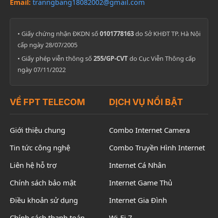
Email:
tranngbang18082002@gmail.com
• Giấy chứng nhận ĐKDN số
0101778163
do Sở KHĐT TP. Hà Nội
cấp ngày 28/07/2005
• Giấy phép viễn thông số
255/GP-CVT
do Cục Viễn Thông cấp
ngày 07/11/2022
VỀ FPT TELECOM
DỊCH VỤ NỔI BẬT
Giới thiệu chung
Combo Internet Camera
Tin tức công nghệ
Combo Truyền Hình Internet
Liên hệ hỗ trợ
Internet Cá Nhân
Chính sách bảo mật
Internet Game Thủ
Điều khoản sử dụng
Internet Gia Đình
Chính sách thanh toán
Wi-Fi 7