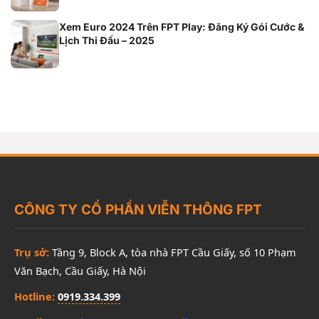
Xem Euro 2024 Trên FPT Play: Đăng Ký Gói Cước &
Lịch Thi Đấu – 2025
CÔNG TY CỔ PHẦN VIỄN THÔNG FPT
Trụ sở:
Tầng 9, Block A, tòa nhà FPT Cầu Giấy, số 10 Phạm
Văn Bạch, Cầu Giấy, Hà Nội
Hotline:
0919.334.399