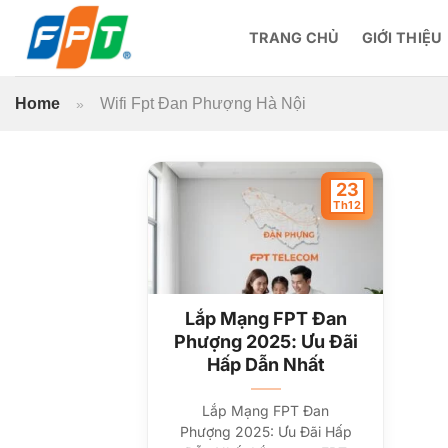
Bỏ
qua
TRANG CHỦ
GIỚI THIỆU
nội
dung
Home
Wifi Fpt Đan Phượng Hà Nội
»
23
Th12
Lắp Mạng FPT Đan
Phượng 2025: Ưu Đãi
Hấp Dẫn Nhất
Lắp Mạng FPT Đan
Phượng 2025: Ưu Đãi Hấp