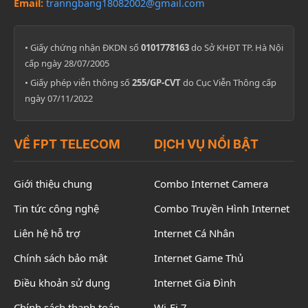
Email:
tranngbang18082002@gmail.com
• Giấy chứng nhận ĐKDN số
0101778163
do Sở KHĐT TP. Hà Nội
cấp ngày 28/07/2005
• Giấy phép viễn thông số
255/GP-CVT
do Cục Viễn Thông cấp
ngày 07/11/2022
VỀ FPT TELECOM
DỊCH VỤ NỔI BẬT
Giới thiệu chung
Combo Internet Camera
Tin tức công nghệ
Combo Truyền Hình Internet
Liên hệ hỗ trợ
Internet Cá Nhân
Chính sách bảo mật
Internet Game Thủ
Điều khoản sử dụng
Internet Gia Đình
Chính sách thanh toán
Wi-Fi 7