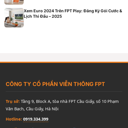
Xem Euro 2024 Trên FPT Play: Đăng Ký Gói Cước &
Lịch Thi Đấu – 2025
CÔNG TY CỔ PHẦN VIỄN THÔNG FPT
Trụ sở:
Tầng 9, Block A, tòa nhà FPT Cầu Giấy, số 10 Phạm
Văn Bạch, Cầu Giấy, Hà Nội
Hotline:
0919.334.399