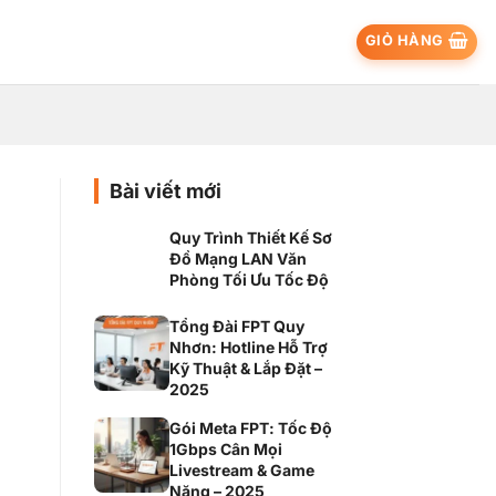
GIỎ HÀNG
Bài viết mới
Quy Trình Thiết Kế Sơ
Đồ Mạng LAN Văn
Phòng Tối Ưu Tốc Độ
Tổng Đài FPT Quy
Nhơn: Hotline Hỗ Trợ
Kỹ Thuật & Lắp Đặt –
2025
Gói Meta FPT: Tốc Độ
1Gbps Cân Mọi
Livestream & Game
Nặng – 2025