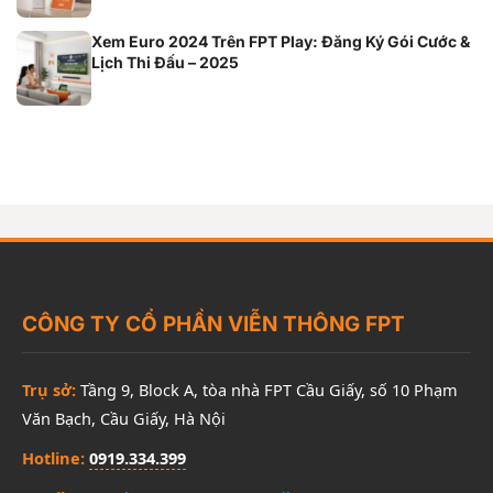
Xem Euro 2024 Trên FPT Play: Đăng Ký Gói Cước &
Lịch Thi Đấu – 2025
CÔNG TY CỔ PHẦN VIỄN THÔNG FPT
Trụ sở:
Tầng 9, Block A, tòa nhà FPT Cầu Giấy, số 10 Phạm
Văn Bạch, Cầu Giấy, Hà Nội
Hotline:
0919.334.399