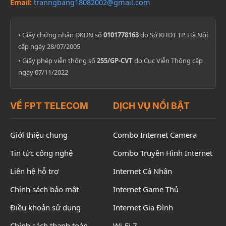
Email:
tranngbang18082002@gmail.com
• Giấy chứng nhận ĐKDN số
0101778163
do Sở KHĐT TP. Hà Nội
cấp ngày 28/07/2005
• Giấy phép viễn thông số
255/GP-CVT
do Cục Viễn Thông cấp
ngày 07/11/2022
VỀ FPT TELECOM
DỊCH VỤ NỔI BẬT
Giới thiệu chung
Combo Internet Camera
Tin tức công nghệ
Combo Truyền Hình Internet
Liên hệ hỗ trợ
Internet Cá Nhân
Chính sách bảo mật
Internet Game Thủ
Điều khoản sử dụng
Internet Gia Đình
Chính sách thanh toán
Wi-Fi 7