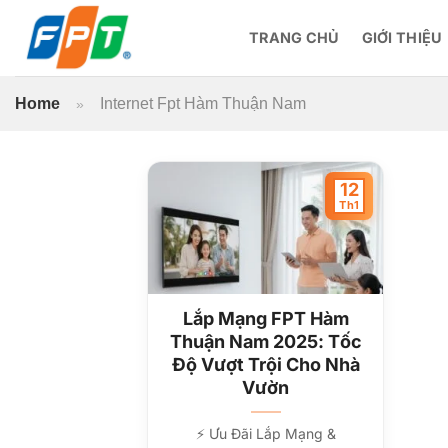
Bỏ
qua
TRANG CHỦ
GIỚI THIỆU
nội
dung
Home
Internet Fpt Hàm Thuận Nam
»
12
Th1
Lắp Mạng FPT Hàm
Thuận Nam 2025: Tốc
Độ Vượt Trội Cho Nhà
Vườn
⚡ Ưu Đãi Lắp Mạng &