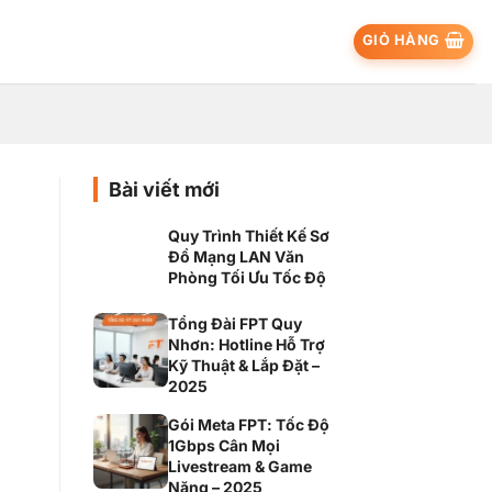
GIỎ HÀNG
Bài viết mới
Quy Trình Thiết Kế Sơ
Đồ Mạng LAN Văn
Phòng Tối Ưu Tốc Độ
Tổng Đài FPT Quy
Nhơn: Hotline Hỗ Trợ
Kỹ Thuật & Lắp Đặt –
2025
Gói Meta FPT: Tốc Độ
1Gbps Cân Mọi
Livestream & Game
Nặng – 2025