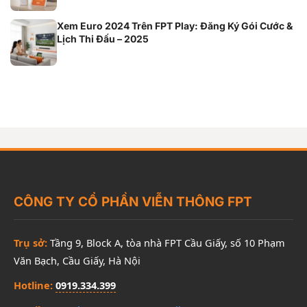
Xem Euro 2024 Trên FPT Play: Đăng Ký Gói Cước &
Lịch Thi Đấu – 2025
CÔNG TY CỔ PHẦN VIỄN THÔNG FPT
Trụ sở:
Tầng 9, Block A, tòa nhà FPT Cầu Giấy, số 10 Phạm
Văn Bạch, Cầu Giấy, Hà Nội
Hotline:
0919.334.399