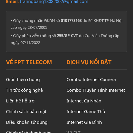
Email:
tranngbang18082002@gmail.com
• Giấy chứng nhận ĐKDN số
0101778163
do Sở KHĐT TP. Hà Nội
cấp ngày 28/07/2005
• Giấy phép viễn thông số
255/GP-CVT
do Cục Viễn Thông cấp
ngày 07/11/2022
VỀ FPT TELECOM
DỊCH VỤ NỔI BẬT
Giới thiệu chung
Combo Internet Camera
Tin tức công nghệ
Combo Truyền Hình Internet
Liên hệ hỗ trợ
Internet Cá Nhân
Chính sách bảo mật
Internet Game Thủ
Điều khoản sử dụng
Internet Gia Đình
Chính sách thanh toán
Wi-Fi 7