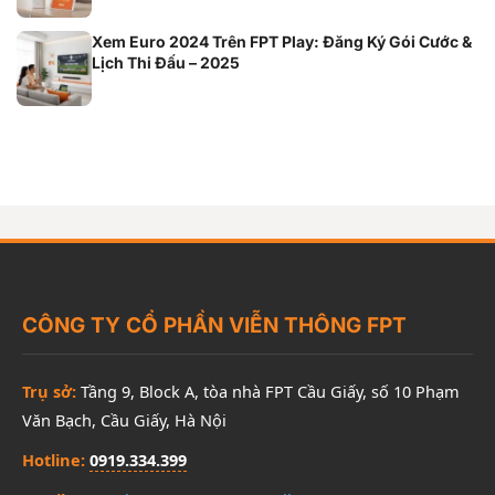
Xem Euro 2024 Trên FPT Play: Đăng Ký Gói Cước &
Lịch Thi Đấu – 2025
CÔNG TY CỔ PHẦN VIỄN THÔNG FPT
Trụ sở:
Tầng 9, Block A, tòa nhà FPT Cầu Giấy, số 10 Phạm
Văn Bạch, Cầu Giấy, Hà Nội
Hotline:
0919.334.399