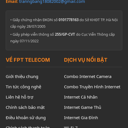
Email:
tranngbang18082002@gmail.com
• Giấy chứng nhận ĐKDN số
0101778163
do Sở KHĐT TP. Hà Nội
cấp ngày 28/07/2005
• Giấy phép viễn thông số
255/GP-CVT
do Cục Viễn Thông cấp
ngày 07/11/2022
VỀ FPT TELECOM
DỊCH VỤ NỔI BẬT
Giới thiệu chung
Combo Internet Camera
Tin tức công nghệ
Combo Truyền Hình Internet
Liên hệ hỗ trợ
Internet Cá Nhân
Chính sách bảo mật
Internet Game Thủ
Điều khoản sử dụng
Internet Gia Đình
Chính sách thanh toán
Wi-Fi 7