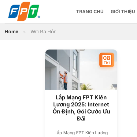
Bỏ
qua
TRANG CHỦ
GIỚI THIỆU
nội
dung
Home
Wifi Ba Hòn
»
08
Th1
Lắp Mạng FPT Kiên
Lương 2025: Internet
Ổn Định, Gói Cước Ưu
Đãi
Lắp Mạng FPT Kiên Lương