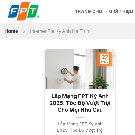
Bỏ
qua
TRANG CHỦ
GIỚI THIỆU
nội
dung
Home
Internet Fpt Kỳ Anh Hà Tĩnh
»
27
Th12
Lắp Mạng FPT Kỳ Anh
2025: Tốc Độ Vượt Trội
Cho Mọi Nhu Cầu
Lắp Mạng FPT Kỳ Anh
2025: Tốc Độ Vượt Trội