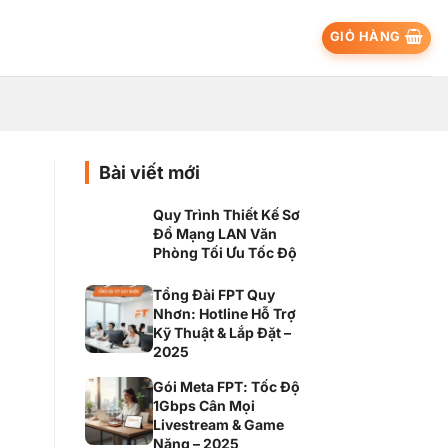
GIỎ HÀNG
Bài viết mới
Quy Trình Thiết Kế Sơ
Đồ Mạng LAN Văn
Phòng Tối Ưu Tốc Độ
Tổng Đài FPT Quy
Nhơn: Hotline Hỗ Trợ
Kỹ Thuật & Lắp Đặt –
2025
Gói Meta FPT: Tốc Độ
1Gbps Cân Mọi
Livestream & Game
Nặng – 2025