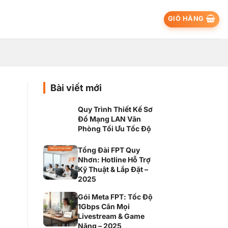
GIỎ HÀNG
Bài viết mới
Quy Trình Thiết Kế Sơ
Đồ Mạng LAN Văn
Phòng Tối Ưu Tốc Độ
Tổng Đài FPT Quy
Nhơn: Hotline Hỗ Trợ
Kỹ Thuật & Lắp Đặt –
2025
Gói Meta FPT: Tốc Độ
1Gbps Cân Mọi
Livestream & Game
Nặng – 2025