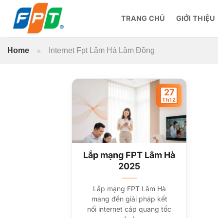
Bỏ
qua
TRANG CHỦ
GIỚI THIỆU
nội
dung
Home
Internet Fpt Lâm Hà Lâm Đồng
»
27
Th12
Lắp mạng FPT Lâm Hà
2025
Lắp mạng FPT Lâm Hà
mang đến giải pháp kết
nối internet cáp quang tốc