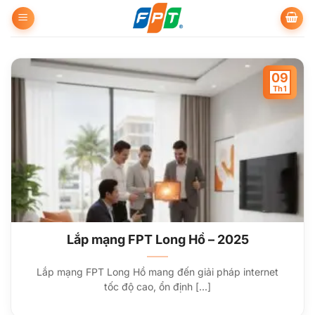
Bỏ
qua
nội
dung
09
Th1
Lắp mạng FPT Long Hồ – 2025
Lắp mạng FPT Long Hồ mang đến giải pháp internet
tốc độ cao, ổn định [...]