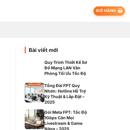
GIỎ HÀNG
Bài viết mới
Quy Trình Thiết Kế Sơ
Đồ Mạng LAN Văn
Phòng Tối Ưu Tốc Độ
Tổng Đài FPT Quy
Nhơn: Hotline Hỗ Trợ
Kỹ Thuật & Lắp Đặt –
2025
Gói Meta FPT: Tốc Độ
1Gbps Cân Mọi
Livestream & Game
Nặng – 2025