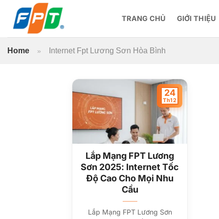
Bỏ
qua
TRANG CHỦ
GIỚI THIỆU
nội
dung
Home
Internet Fpt Lương Sơn Hòa Bình
»
24
Th12
Lắp Mạng FPT Lương
Sơn 2025: Internet Tốc
Độ Cao Cho Mọi Nhu
Cầu
Lắp Mạng FPT Lương Sơn