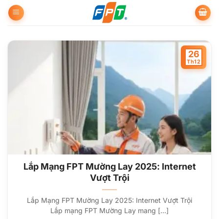
Bỏ
qua
nội
dung
26
Th12
Lắp Mạng FPT Mường Lay 2025: Internet
Vượt Trội
Lắp Mạng FPT Mường Lay 2025: Internet Vượt Trội
Lắp mạng FPT Mường Lay mang [...]