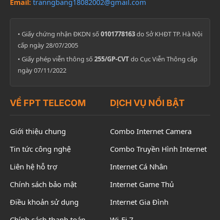
Email:
tranngbang18082002@gmail.com
• Giấy chứng nhận ĐKDN số
0101778163
do Sở KHĐT TP. Hà Nội
cấp ngày 28/07/2005
• Giấy phép viễn thông số
255/GP-CVT
do Cục Viễn Thông cấp
ngày 07/11/2022
VỀ FPT TELECOM
DỊCH VỤ NỔI BẬT
Giới thiệu chung
Combo Internet Camera
Tin tức công nghệ
Combo Truyền Hình Internet
Liên hệ hỗ trợ
Internet Cá Nhân
Chính sách bảo mật
Internet Game Thủ
Điều khoản sử dụng
Internet Gia Đình
Chính sách thanh toán
Wi-Fi 7