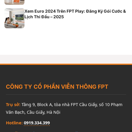
Xem Euro 2024 Trên FPT Play: Đăng Ký Gói Cước &
Lịch Thi Đấu – 2025
CÔNG TY CỔ PHẦN VIỄN THÔNG FPT
Trụ sở:
Tầng 9, Block A, tòa nhà FPT Cầu Giấy, số 10 Phạm
Văn Bạch, Cầu Giấy, Hà Nội
Hotline:
0919.334.399