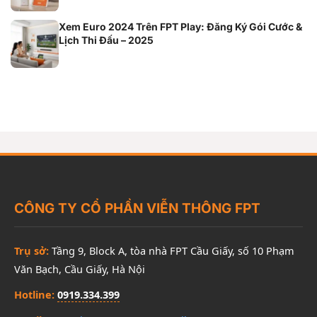
Xem Euro 2024 Trên FPT Play: Đăng Ký Gói Cước &
Lịch Thi Đấu – 2025
CÔNG TY CỔ PHẦN VIỄN THÔNG FPT
Trụ sở:
Tầng 9, Block A, tòa nhà FPT Cầu Giấy, số 10 Phạm
Văn Bạch, Cầu Giấy, Hà Nội
Hotline:
0919.334.399