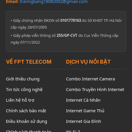
Email:
tranngbang18082002@gmail.com
• Giấy chứng nhận ĐKDN số
0101778163
do Sở KHĐT TP. Hà Nội
cấp ngày 28/07/2005
• Giấy phép viễn thông số
255/GP-CVT
do Cục Viễn Thông cấp
ngày 07/11/2022
VỀ FPT TELECOM
DỊCH VỤ NỔI BẬT
Giới thiệu chung
Combo Internet Camera
Tin tức công nghệ
Combo Truyền Hình Internet
Liên hệ hỗ trợ
Internet Cá Nhân
Chính sách bảo mật
Internet Game Thủ
Điều khoản sử dụng
Internet Gia Đình
Chính sách thanh toán
Wi-Fi 7