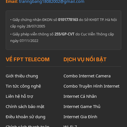
Email:
tranngbang18082002@gmail.com
• Giấy chứng nhận ĐKDN số
0101778163
do Sở KHĐT TP. Hà Nội
cấp ngày 28/07/2005
• Giấy phép viễn thông số
255/GP-CVT
do Cục Viễn Thông cấp
ngày 07/11/2022
VỀ FPT TELECOM
DỊCH VỤ NỔI BẬT
Giới thiệu chung
Combo Internet Camera
Tin tức công nghệ
Combo Truyền Hình Internet
Liên hệ hỗ trợ
Internet Cá Nhân
Chính sách bảo mật
Internet Game Thủ
Điều khoản sử dụng
Internet Gia Đình
Chính sách thanh toán
Wi-Fi 7