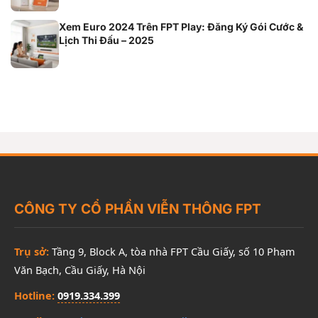
Xem Euro 2024 Trên FPT Play: Đăng Ký Gói Cước &
Lịch Thi Đấu – 2025
CÔNG TY CỔ PHẦN VIỄN THÔNG FPT
Trụ sở:
Tầng 9, Block A, tòa nhà FPT Cầu Giấy, số 10 Phạm
Văn Bạch, Cầu Giấy, Hà Nội
Hotline:
0919.334.399