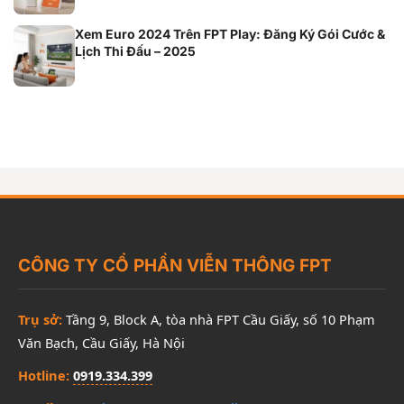
Xem Euro 2024 Trên FPT Play: Đăng Ký Gói Cước &
Lịch Thi Đấu – 2025
CÔNG TY CỔ PHẦN VIỄN THÔNG FPT
Trụ sở:
Tầng 9, Block A, tòa nhà FPT Cầu Giấy, số 10 Phạm
Văn Bạch, Cầu Giấy, Hà Nội
Hotline:
0919.334.399