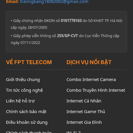
Email:
tranngbang18082002@gmail.com
• Giấy chứng nhận ĐKDN số
0101778163
do Sở KHĐT TP. Hà Nội
cấp ngày 28/07/2005
• Giấy phép viễn thông số
255/GP-CVT
do Cục Viễn Thông cấp
ngày 07/11/2022
VỀ FPT TELECOM
DỊCH VỤ NỔI BẬT
Giới thiệu chung
Combo Internet Camera
Tin tức công nghệ
Combo Truyền Hình Internet
Liên hệ hỗ trợ
Internet Cá Nhân
Chính sách bảo mật
Internet Game Thủ
Điều khoản sử dụng
Internet Gia Đình
Chính sách thanh toán
Wi-Fi 7