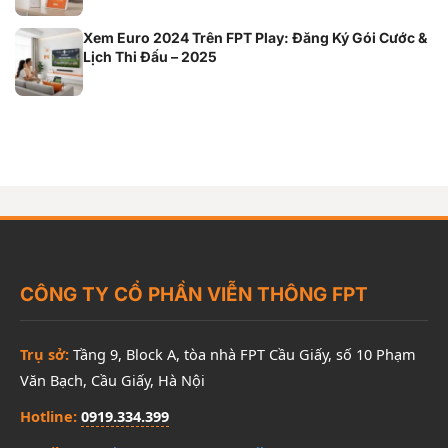
Xem Euro 2024 Trên FPT Play: Đăng Ký Gói Cước &
Lịch Thi Đấu – 2025
CÔNG TY CỔ PHẦN VIỄN THÔNG FPT
Trụ sở:
Tầng 9, Block A, tòa nhà FPT Cầu Giấy, số 10 Phạm
Văn Bạch, Cầu Giấy, Hà Nội
Hotline:
0919.334.399