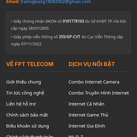
Email:
tranngbang18082002@gmail.com
• Giấy chứng nhận ĐKDN số
0101778163
do Sở KHĐT TP. Hà Nội
cấp ngày 28/07/2005
• Giấy phép viễn thông số
255/GP-CVT
do Cục Viễn Thông cấp
ngày 07/11/2022
VỀ FPT TELECOM
DỊCH VỤ NỔI BẬT
Giới thiệu chung
Combo Internet Camera
Tin tức công nghệ
Combo Truyền Hình Internet
Liên hệ hỗ trợ
Internet Cá Nhân
Chính sách bảo mật
Internet Game Thủ
Điều khoản sử dụng
Internet Gia Đình
Chính sách thanh toán
Wi-Fi 7