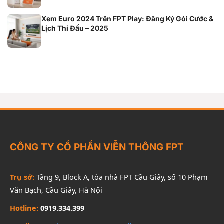
Xem Euro 2024 Trên FPT Play: Đăng Ký Gói Cước &
Lịch Thi Đấu – 2025
CÔNG TY CỔ PHẦN VIỄN THÔNG FPT
Trụ sở:
Tầng 9, Block A, tòa nhà FPT Cầu Giấy, số 10 Phạm
Văn Bạch, Cầu Giấy, Hà Nội
Hotline:
0919.334.399