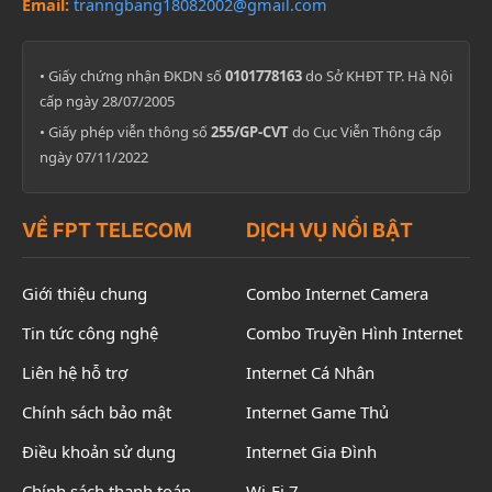
Email:
tranngbang18082002@gmail.com
• Giấy chứng nhận ĐKDN số
0101778163
do Sở KHĐT TP. Hà Nội
cấp ngày 28/07/2005
• Giấy phép viễn thông số
255/GP-CVT
do Cục Viễn Thông cấp
ngày 07/11/2022
VỀ FPT TELECOM
DỊCH VỤ NỔI BẬT
Giới thiệu chung
Combo Internet Camera
Tin tức công nghệ
Combo Truyền Hình Internet
Liên hệ hỗ trợ
Internet Cá Nhân
Chính sách bảo mật
Internet Game Thủ
Điều khoản sử dụng
Internet Gia Đình
Chính sách thanh toán
Wi-Fi 7