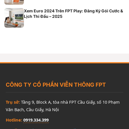
Xem Euro 2024 Trên FPT Play: Đăng Ký Gói Cước &
Lịch Thi Đấu – 2025
CÔNG TY CỔ PHẦN VIỄN THÔNG FPT
Trụ sở:
Tầng 9, Block A, tòa nhà FPT Cầu Giấy, số 10 Phạm
Văn Bạch, Cầu Giấy, Hà Nội
Hotline:
0919.334.399