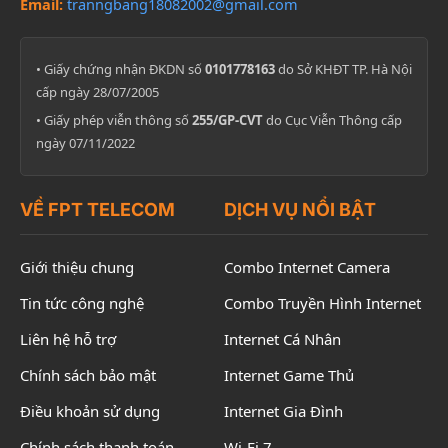
Email:
tranngbang18082002@gmail.com
• Giấy chứng nhận ĐKDN số
0101778163
do Sở KHĐT TP. Hà Nội
cấp ngày 28/07/2005
• Giấy phép viễn thông số
255/GP-CVT
do Cục Viễn Thông cấp
ngày 07/11/2022
VỀ FPT TELECOM
DỊCH VỤ NỔI BẬT
Giới thiệu chung
Combo Internet Camera
Tin tức công nghệ
Combo Truyền Hình Internet
Liên hệ hỗ trợ
Internet Cá Nhân
Chính sách bảo mật
Internet Game Thủ
Điều khoản sử dụng
Internet Gia Đình
Chính sách thanh toán
Wi-Fi 7