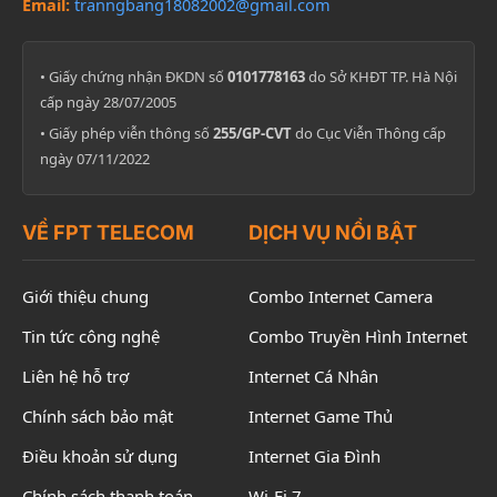
Email:
tranngbang18082002@gmail.com
• Giấy chứng nhận ĐKDN số
0101778163
do Sở KHĐT TP. Hà Nội
cấp ngày 28/07/2005
• Giấy phép viễn thông số
255/GP-CVT
do Cục Viễn Thông cấp
ngày 07/11/2022
VỀ FPT TELECOM
DỊCH VỤ NỔI BẬT
Giới thiệu chung
Combo Internet Camera
Tin tức công nghệ
Combo Truyền Hình Internet
Liên hệ hỗ trợ
Internet Cá Nhân
Chính sách bảo mật
Internet Game Thủ
Điều khoản sử dụng
Internet Gia Đình
Chính sách thanh toán
Wi-Fi 7