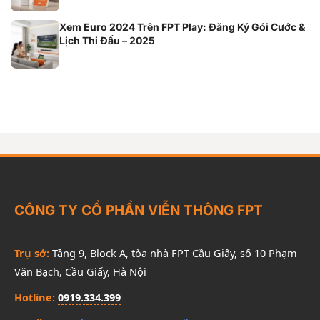
Xem Euro 2024 Trên FPT Play: Đăng Ký Gói Cước &
Lịch Thi Đấu – 2025
CÔNG TY CỔ PHẦN VIỄN THÔNG FPT
Trụ sở:
Tầng 9, Block A, tòa nhà FPT Cầu Giấy, số 10 Phạm
Văn Bạch, Cầu Giấy, Hà Nội
Hotline:
0919.334.399