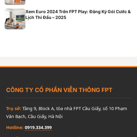
Xem Euro 2024 Trên FPT Play: Đăng Ký Gói Cước &
Lịch Thi Đấu – 2025
CÔNG TY CỔ PHẦN VIỄN THÔNG FPT
Trụ sở:
Tầng 9, Block A, tòa nhà FPT Cầu Giấy, số 10 Phạm
Văn Bạch, Cầu Giấy, Hà Nội
Hotline:
0919.334.399