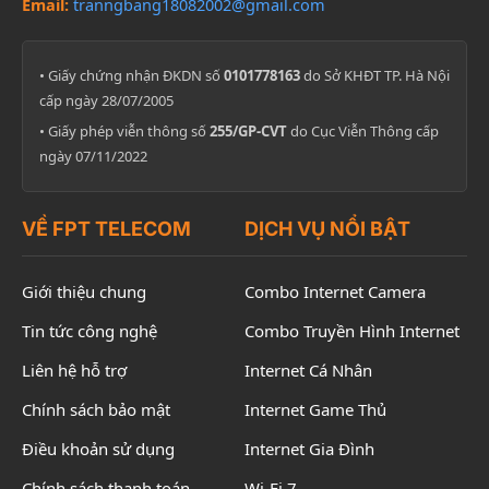
Email:
tranngbang18082002@gmail.com
• Giấy chứng nhận ĐKDN số
0101778163
do Sở KHĐT TP. Hà Nội
cấp ngày 28/07/2005
• Giấy phép viễn thông số
255/GP-CVT
do Cục Viễn Thông cấp
ngày 07/11/2022
VỀ FPT TELECOM
DỊCH VỤ NỔI BẬT
Giới thiệu chung
Combo Internet Camera
Tin tức công nghệ
Combo Truyền Hình Internet
Liên hệ hỗ trợ
Internet Cá Nhân
Chính sách bảo mật
Internet Game Thủ
Điều khoản sử dụng
Internet Gia Đình
Chính sách thanh toán
Wi-Fi 7