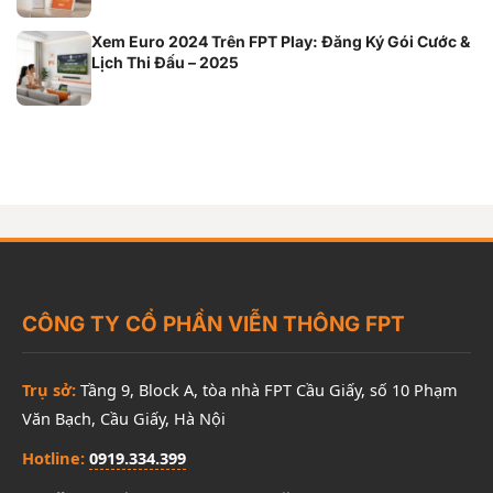
Xem Euro 2024 Trên FPT Play: Đăng Ký Gói Cước &
Lịch Thi Đấu – 2025
CÔNG TY CỔ PHẦN VIỄN THÔNG FPT
Trụ sở:
Tầng 9, Block A, tòa nhà FPT Cầu Giấy, số 10 Phạm
Văn Bạch, Cầu Giấy, Hà Nội
Hotline:
0919.334.399