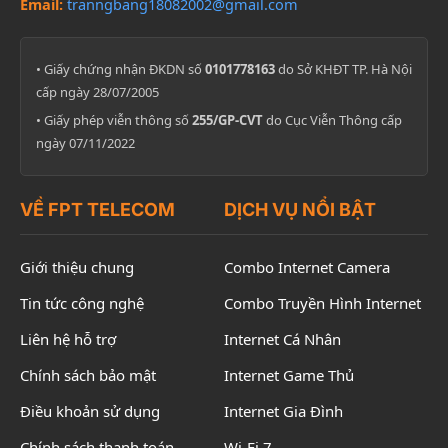
Email:
tranngbang18082002@gmail.com
• Giấy chứng nhận ĐKDN số
0101778163
do Sở KHĐT TP. Hà Nội
cấp ngày 28/07/2005
• Giấy phép viễn thông số
255/GP-CVT
do Cục Viễn Thông cấp
ngày 07/11/2022
VỀ FPT TELECOM
DỊCH VỤ NỔI BẬT
Giới thiệu chung
Combo Internet Camera
Tin tức công nghệ
Combo Truyền Hình Internet
Liên hệ hỗ trợ
Internet Cá Nhân
Chính sách bảo mật
Internet Game Thủ
Điều khoản sử dụng
Internet Gia Đình
Chính sách thanh toán
Wi-Fi 7