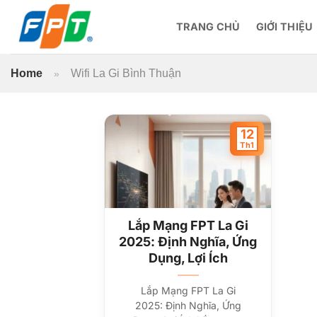
Bỏ
qua
TRANG CHỦ
GIỚI THIỆU
nội
dung
Home
Wifi La Gi Bình Thuận
»
12
Th1
Lắp Mạng FPT La Gi
2025: Định Nghĩa, Ứng
Dụng, Lợi Ích
Lắp Mạng FPT La Gi
2025: Định Nghĩa, Ứng