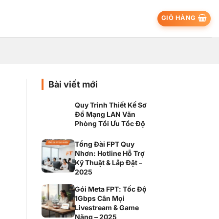
GIỎ HÀNG
Bài viết mới
Quy Trình Thiết Kế Sơ
Đồ Mạng LAN Văn
Phòng Tối Ưu Tốc Độ
Tổng Đài FPT Quy
Nhơn: Hotline Hỗ Trợ
Kỹ Thuật & Lắp Đặt –
2025
Gói Meta FPT: Tốc Độ
1Gbps Cân Mọi
Livestream & Game
Nặng – 2025