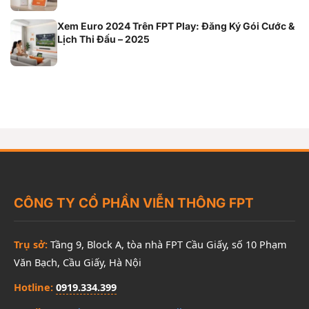
Xem Euro 2024 Trên FPT Play: Đăng Ký Gói Cước &
Lịch Thi Đấu – 2025
CÔNG TY CỔ PHẦN VIỄN THÔNG FPT
Trụ sở:
Tầng 9, Block A, tòa nhà FPT Cầu Giấy, số 10 Phạm
Văn Bạch, Cầu Giấy, Hà Nội
Hotline:
0919.334.399