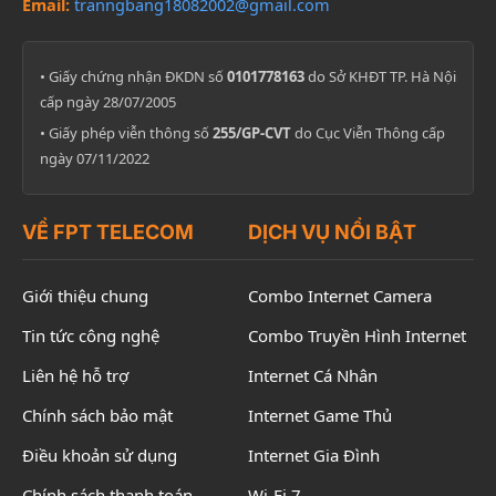
Email:
tranngbang18082002@gmail.com
• Giấy chứng nhận ĐKDN số
0101778163
do Sở KHĐT TP. Hà Nội
cấp ngày 28/07/2005
• Giấy phép viễn thông số
255/GP-CVT
do Cục Viễn Thông cấp
ngày 07/11/2022
VỀ FPT TELECOM
DỊCH VỤ NỔI BẬT
Giới thiệu chung
Combo Internet Camera
Tin tức công nghệ
Combo Truyền Hình Internet
Liên hệ hỗ trợ
Internet Cá Nhân
Chính sách bảo mật
Internet Game Thủ
Điều khoản sử dụng
Internet Gia Đình
Chính sách thanh toán
Wi-Fi 7