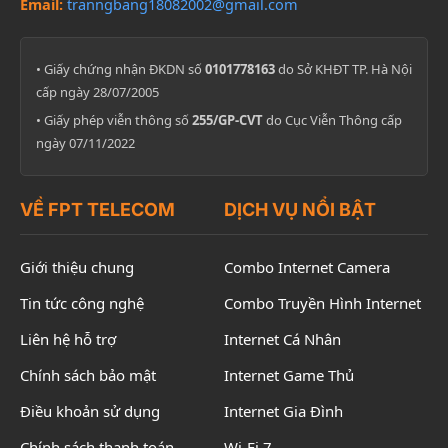
Email:
tranngbang18082002@gmail.com
• Giấy chứng nhận ĐKDN số
0101778163
do Sở KHĐT TP. Hà Nội
cấp ngày 28/07/2005
• Giấy phép viễn thông số
255/GP-CVT
do Cục Viễn Thông cấp
ngày 07/11/2022
VỀ FPT TELECOM
DỊCH VỤ NỔI BẬT
Giới thiệu chung
Combo Internet Camera
Tin tức công nghệ
Combo Truyền Hình Internet
Liên hệ hỗ trợ
Internet Cá Nhân
Chính sách bảo mật
Internet Game Thủ
Điều khoản sử dụng
Internet Gia Đình
Chính sách thanh toán
Wi-Fi 7