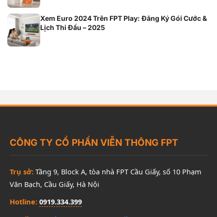
Xem Euro 2024 Trên FPT Play: Đăng Ký Gói Cước &
Lịch Thi Đấu – 2025
CÔNG TY CỔ PHẦN VIỄN THÔNG FPT
Trụ sở:
Tầng 9, Block A, tòa nhà FPT Cầu Giấy, số 10 Phạm
Văn Bạch, Cầu Giấy, Hà Nội
Hotline:
0919.334.399