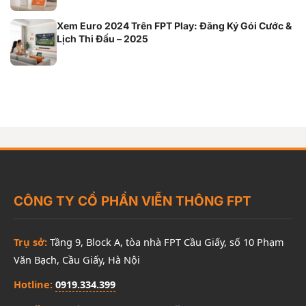
Xem Euro 2024 Trên FPT Play: Đăng Ký Gói Cước &
Lịch Thi Đấu – 2025
CÔNG TY CỔ PHẦN VIỄN THÔNG FPT
Trụ sở:
Tầng 9, Block A, tòa nhà FPT Cầu Giấy, số 10 Phạm
Văn Bạch, Cầu Giấy, Hà Nội
Hotline:
0919.334.399