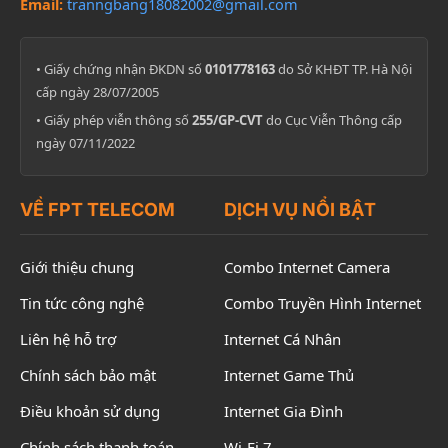
Email:
tranngbang18082002@gmail.com
• Giấy chứng nhận ĐKDN số
0101778163
do Sở KHĐT TP. Hà Nội
cấp ngày 28/07/2005
• Giấy phép viễn thông số
255/GP-CVT
do Cục Viễn Thông cấp
ngày 07/11/2022
VỀ FPT TELECOM
DỊCH VỤ NỔI BẬT
Giới thiệu chung
Combo Internet Camera
Tin tức công nghệ
Combo Truyền Hình Internet
Liên hệ hỗ trợ
Internet Cá Nhân
Chính sách bảo mật
Internet Game Thủ
Điều khoản sử dụng
Internet Gia Đình
Chính sách thanh toán
Wi-Fi 7