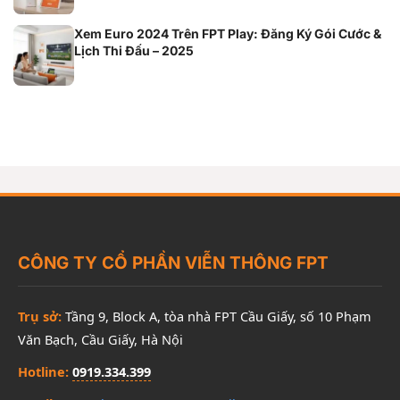
Xem Euro 2024 Trên FPT Play: Đăng Ký Gói Cước &
Lịch Thi Đấu – 2025
CÔNG TY CỔ PHẦN VIỄN THÔNG FPT
Trụ sở:
Tầng 9, Block A, tòa nhà FPT Cầu Giấy, số 10 Phạm
Văn Bạch, Cầu Giấy, Hà Nội
Hotline:
0919.334.399