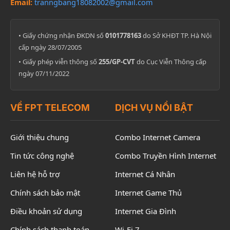
Email:
tranngbang18082002@gmail.com
• Giấy chứng nhận ĐKDN số
0101778163
do Sở KHĐT TP. Hà Nội
cấp ngày 28/07/2005
• Giấy phép viễn thông số
255/GP-CVT
do Cục Viễn Thông cấp
ngày 07/11/2022
VỀ FPT TELECOM
DỊCH VỤ NỔI BẬT
Giới thiệu chung
Combo Internet Camera
Tin tức công nghệ
Combo Truyền Hình Internet
Liên hệ hỗ trợ
Internet Cá Nhân
Chính sách bảo mật
Internet Game Thủ
Điều khoản sử dụng
Internet Gia Đình
Chính sách thanh toán
Wi-Fi 7