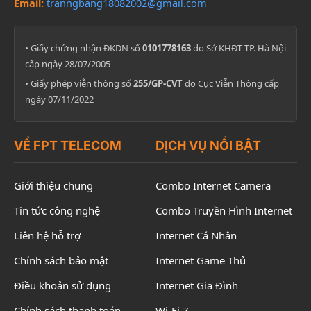
Email:
tranngbang18082002@gmail.com
• Giấy chứng nhận ĐKDN số
0101778163
do Sở KHĐT TP. Hà Nội
cấp ngày 28/07/2005
• Giấy phép viễn thông số
255/GP-CVT
do Cục Viễn Thông cấp
ngày 07/11/2022
VỀ FPT TELECOM
DỊCH VỤ NỔI BẬT
Giới thiệu chung
Combo Internet Camera
Tin tức công nghệ
Combo Truyền Hình Internet
Liên hệ hỗ trợ
Internet Cá Nhân
Chính sách bảo mật
Internet Game Thủ
Điều khoản sử dụng
Internet Gia Đình
Chính sách thanh toán
Wi-Fi 7