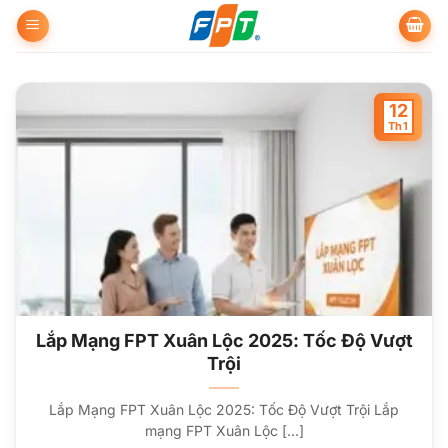
Bỏ
qua
nội
dung
12
Th1
Lắp Mạng FPT Xuân Lộc 2025: Tốc Độ Vượt
Trội
Lắp Mạng FPT Xuân Lộc 2025: Tốc Độ Vượt Trội Lắp
mạng FPT Xuân Lộc [...]