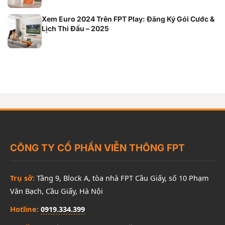
Xem Euro 2024 Trên FPT Play: Đăng Ký Gói Cước &
Lịch Thi Đấu – 2025
CÔNG TY CỔ PHẦN VIỄN THÔNG FPT
Trụ sở:
Tầng 9, Block A, tòa nhà FPT Cầu Giấy, số 10 Phạm
Văn Bạch, Cầu Giấy, Hà Nội
Hotline:
0919.334.399