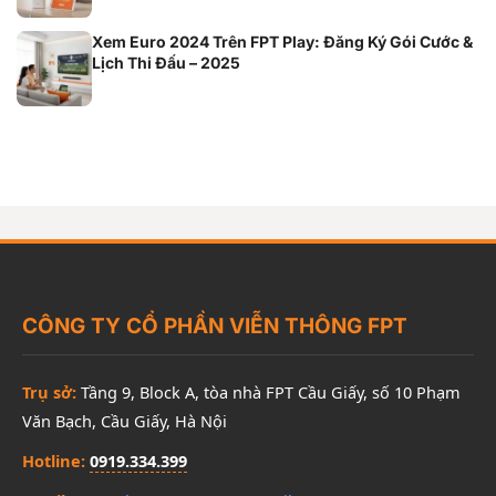
Xem Euro 2024 Trên FPT Play: Đăng Ký Gói Cước &
Lịch Thi Đấu – 2025
CÔNG TY CỔ PHẦN VIỄN THÔNG FPT
Trụ sở:
Tầng 9, Block A, tòa nhà FPT Cầu Giấy, số 10 Phạm
Văn Bạch, Cầu Giấy, Hà Nội
Hotline:
0919.334.399