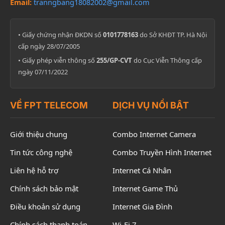
Email:
tranngbang18082002@gmail.com
• Giấy chứng nhận ĐKDN số
0101778163
do Sở KHĐT TP. Hà Nội
cấp ngày 28/07/2005
• Giấy phép viễn thông số
255/GP-CVT
do Cục Viễn Thông cấp
ngày 07/11/2022
VỀ FPT TELECOM
DỊCH VỤ NỔI BẬT
Giới thiệu chung
Combo Internet Camera
Tin tức công nghệ
Combo Truyền Hình Internet
Liên hệ hỗ trợ
Internet Cá Nhân
Chính sách bảo mật
Internet Game Thủ
Điều khoản sử dụng
Internet Gia Đình
Chính sách thanh toán
Wi-Fi 7