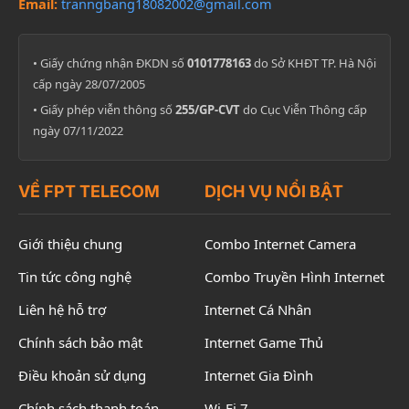
Email:
tranngbang18082002@gmail.com
• Giấy chứng nhận ĐKDN số
0101778163
do Sở KHĐT TP. Hà Nội
cấp ngày 28/07/2005
• Giấy phép viễn thông số
255/GP-CVT
do Cục Viễn Thông cấp
ngày 07/11/2022
VỀ FPT TELECOM
DỊCH VỤ NỔI BẬT
Giới thiệu chung
Combo Internet Camera
Tin tức công nghệ
Combo Truyền Hình Internet
Liên hệ hỗ trợ
Internet Cá Nhân
Chính sách bảo mật
Internet Game Thủ
Điều khoản sử dụng
Internet Gia Đình
Chính sách thanh toán
Wi-Fi 7