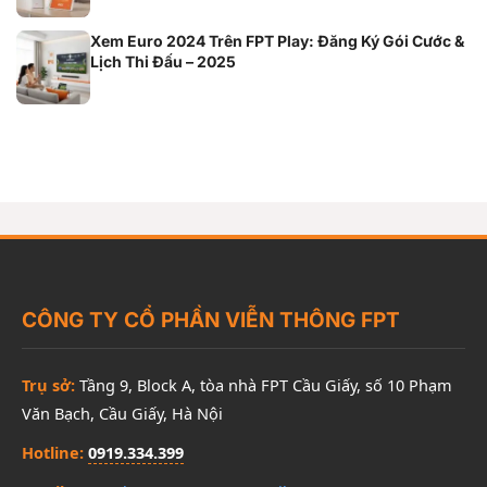
Xem Euro 2024 Trên FPT Play: Đăng Ký Gói Cước &
Lịch Thi Đấu – 2025
CÔNG TY CỔ PHẦN VIỄN THÔNG FPT
Trụ sở:
Tầng 9, Block A, tòa nhà FPT Cầu Giấy, số 10 Phạm
Văn Bạch, Cầu Giấy, Hà Nội
Hotline:
0919.334.399