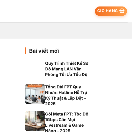
GIỎ HÀNG
Bài viết mới
Quy Trình Thiết Kế Sơ
Đồ Mạng LAN Văn
Phòng Tối Ưu Tốc Độ
Tổng Đài FPT Quy
Nhơn: Hotline Hỗ Trợ
Kỹ Thuật & Lắp Đặt –
2025
Gói Meta FPT: Tốc Độ
1Gbps Cân Mọi
Livestream & Game
Nặng – 2025