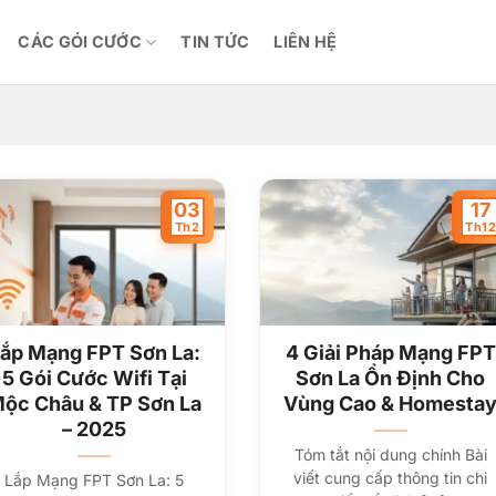
CÁC GÓI CƯỚC
TIN TỨC
LIÊN HỆ
03
17
Th2
Th1
ắp Mạng FPT Sơn La:
4 Giải Pháp Mạng FPT
5 Gói Cước Wifi Tại
Sơn La Ổn Định Cho
ộc Châu & TP Sơn La
Vùng Cao & Homesta
– 2025
Tóm tắt nội dung chính Bài
viết cung cấp thông tin chi
Lắp Mạng FPT Sơn La: 5