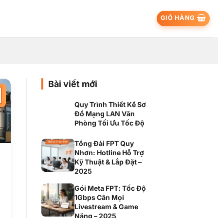
GIỎ HÀNG
Bài viết mới
2
Quy Trình Thiết Kế Sơ
Đồ Mạng LAN Văn
Phòng Tối Ưu Tốc Độ
Tổng Đài FPT Quy
Nhơn: Hotline Hỗ Trợ
Kỹ Thuật & Lắp Đặt –
2025
y
Gói Meta FPT: Tốc Độ
1Gbps Cân Mọi
Livestream & Game
Nặng – 2025