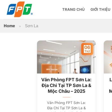
Bỏ
qua
TRANG CHỦ
GIỚI THIỆU
nội
dung
Home
Sơn La
»
06
Th2
Văn Phòng FPT Sơn La:
L
Địa Chỉ Tại TP Sơn La &
Mộc Châu – 2025
M
Văn Phòng FPT Sơn La:
Địa Chỉ Tại TP Sơn La &