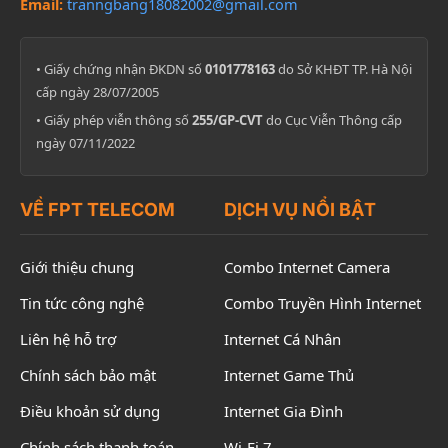
Email:
tranngbang18082002@gmail.com
• Giấy chứng nhận ĐKDN số
0101778163
do Sở KHĐT TP. Hà Nội
cấp ngày 28/07/2005
• Giấy phép viễn thông số
255/GP-CVT
do Cục Viễn Thông cấp
ngày 07/11/2022
VỀ FPT TELECOM
DỊCH VỤ NỔI BẬT
Giới thiệu chung
Combo Internet Camera
Tin tức công nghệ
Combo Truyền Hình Internet
Liên hệ hỗ trợ
Internet Cá Nhân
Chính sách bảo mật
Internet Game Thủ
Điều khoản sử dụng
Internet Gia Đình
Chính sách thanh toán
Wi-Fi 7