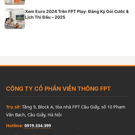
Xem Euro 2024 Trên FPT Play: Đăng Ký Gói Cước &
Lịch Thi Đấu – 2025
CÔNG TY CỔ PHẦN VIỄN THÔNG FPT
Trụ sở:
Tầng 9, Block A, tòa nhà FPT Cầu Giấy, số 10 Phạm
Văn Bạch, Cầu Giấy, Hà Nội
Hotline:
0919.334.399