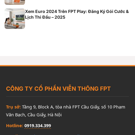
Xem Euro 2024 Trên FPT Play: Đăng Ký Gói Cước &
Lịch Thi Đấu – 2025
CÔNG TY CỔ PHẦN VIỄN THÔNG FPT
Trụ sở:
Tầng 9, Block A, tòa nhà FPT Cầu Giấy, số 10 Phạm
Văn Bạch, Cầu Giấy, Hà Nội
Hotline:
0919.334.399