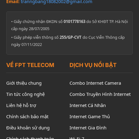
Email:
tranngbang18082002@gmail.com
• Giấy chứng nhận ĐKDN số
0101778163
do Sở KHĐT TP. Hà Nội
cấp ngày 28/07/2005
• Giấy phép viễn thông số
255/GP-CVT
do Cục Viễn Thông cấp
ngày 07/11/2022
VỀ FPT TELECOM
DỊCH VỤ NỔI BẬT
Giới thiệu chung
Combo Internet Camera
Tin tức công nghệ
Combo Truyền Hình Internet
Liên hệ hỗ trợ
Internet Cá Nhân
Chính sách bảo mật
Internet Game Thủ
Điều khoản sử dụng
Internet Gia Đình
Chính sách thanh toán
Wi-Fi 7