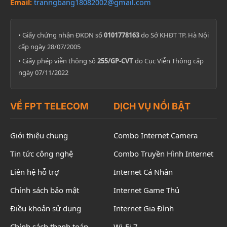
Email:
tranngbang18082002@gmail.com
• Giấy chứng nhận ĐKDN số
0101778163
do Sở KHĐT TP. Hà Nội
cấp ngày 28/07/2005
• Giấy phép viễn thông số
255/GP-CVT
do Cục Viễn Thông cấp
ngày 07/11/2022
VỀ FPT TELECOM
DỊCH VỤ NỔI BẬT
Giới thiệu chung
Combo Internet Camera
Tin tức công nghệ
Combo Truyền Hình Internet
Liên hệ hỗ trợ
Internet Cá Nhân
Chính sách bảo mật
Internet Game Thủ
Điều khoản sử dụng
Internet Gia Đình
Chính sách thanh toán
Wi-Fi 7