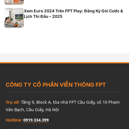
Xem Euro 2024 Trên FPT Play: Đăng Ký Gói Cước &
Lịch Thi Đấu – 2025
CÔNG TY CỔ PHẦN VIỄN THÔNG FPT
Trụ sở:
Tầng 9, Block A, tòa nhà FPT Cầu Giấy, số 10 Phạm
Văn Bạch, Cầu Giấy, Hà Nội
Hotline:
0919.334.399