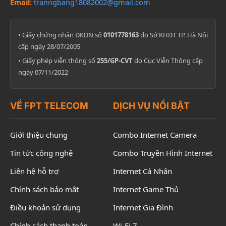
Email:
tranngbang18082002@gmail.com
• Giấy chứng nhận ĐKDN số
0101778163
do Sở KHĐT TP. Hà Nội
cấp ngày 28/07/2005
• Giấy phép viễn thông số
255/GP-CVT
do Cục Viễn Thông cấp
ngày 07/11/2022
VỀ FPT TELECOM
DỊCH VỤ NỔI BẬT
Giới thiệu chung
Combo Internet Camera
Tin tức công nghệ
Combo Truyền Hình Internet
Liên hệ hỗ trợ
Internet Cá Nhân
Chính sách bảo mật
Internet Game Thủ
Điều khoản sử dụng
Internet Gia Đình
Chính sách thanh toán
Wi-Fi 7