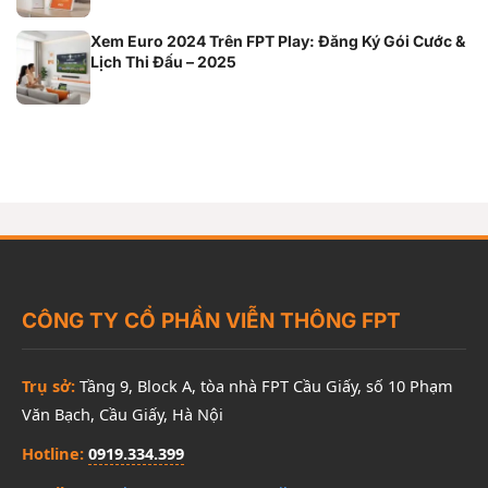
Xem Euro 2024 Trên FPT Play: Đăng Ký Gói Cước &
Lịch Thi Đấu – 2025
CÔNG TY CỔ PHẦN VIỄN THÔNG FPT
Trụ sở:
Tầng 9, Block A, tòa nhà FPT Cầu Giấy, số 10 Phạm
Văn Bạch, Cầu Giấy, Hà Nội
Hotline:
0919.334.399