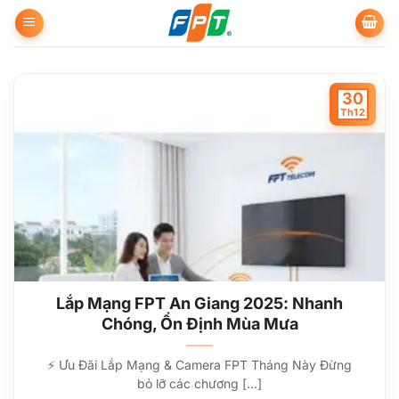
Bỏ
qua
nội
dung
30
Th12
Lắp Mạng FPT An Giang 2025: Nhanh
Chóng, Ổn Định Mùa Mưa
⚡ Ưu Đãi Lắp Mạng & Camera FPT Tháng Này Đừng
bỏ lỡ các chương [...]