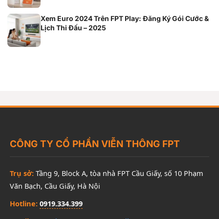
Xem Euro 2024 Trên FPT Play: Đăng Ký Gói Cước &
Lịch Thi Đấu – 2025
CÔNG TY CỔ PHẦN VIỄN THÔNG FPT
Trụ sở:
Tầng 9, Block A, tòa nhà FPT Cầu Giấy, số 10 Phạm
Văn Bạch, Cầu Giấy, Hà Nội
Hotline:
0919.334.399