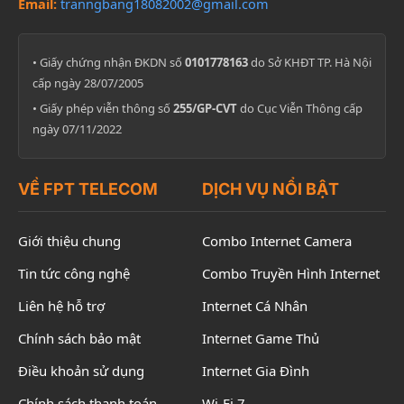
Email:
tranngbang18082002@gmail.com
• Giấy chứng nhận ĐKDN số
0101778163
do Sở KHĐT TP. Hà Nội
cấp ngày 28/07/2005
• Giấy phép viễn thông số
255/GP-CVT
do Cục Viễn Thông cấp
ngày 07/11/2022
VỀ FPT TELECOM
DỊCH VỤ NỔI BẬT
Giới thiệu chung
Combo Internet Camera
Tin tức công nghệ
Combo Truyền Hình Internet
Liên hệ hỗ trợ
Internet Cá Nhân
Chính sách bảo mật
Internet Game Thủ
Điều khoản sử dụng
Internet Gia Đình
Chính sách thanh toán
Wi-Fi 7