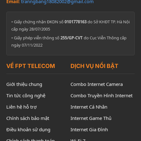
Email:
tranngbang18082002@gmail.com
• Giấy chứng nhận ĐKDN số
0101778163
do Sở KHĐT TP. Hà Nội
cấp ngày 28/07/2005
• Giấy phép viễn thông số
255/GP-CVT
do Cục Viễn Thông cấp
ngày 07/11/2022
VỀ FPT TELECOM
DỊCH VỤ NỔI BẬT
Giới thiệu chung
Combo Internet Camera
Tin tức công nghệ
Combo Truyền Hình Internet
Liên hệ hỗ trợ
Internet Cá Nhân
Chính sách bảo mật
Internet Game Thủ
Điều khoản sử dụng
Internet Gia Đình
Chính sách thanh toán
Wi-Fi 7