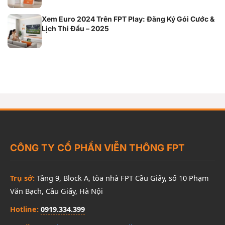
Xem Euro 2024 Trên FPT Play: Đăng Ký Gói Cước &
Lịch Thi Đấu – 2025
CÔNG TY CỔ PHẦN VIỄN THÔNG FPT
Trụ sở:
Tầng 9, Block A, tòa nhà FPT Cầu Giấy, số 10 Phạm
Văn Bạch, Cầu Giấy, Hà Nội
Hotline:
0919.334.399