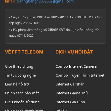
Email:
tranngbang18082002@gmail.com
• Giấy chứng nhận ĐKDN số
0101778163
do Sở KHĐT TP. Hà Nội
cấp ngày 28/07/2005
• Giấy phép viễn thông số
255/GP-CVT
do Cục Viễn Thông cấp
ngày 07/11/2022
VỀ FPT TELECOM
DỊCH VỤ NỔI BẬT
Giới thiệu chung
Combo Internet Camera
Tin tức công nghệ
Combo Truyền Hình Internet
Liên hệ hỗ trợ
Internet Cá Nhân
Chính sách bảo mật
Internet Game Thủ
Điều khoản sử dụng
Internet Gia Đình
Chính sách thanh toán
Wi-Fi 7