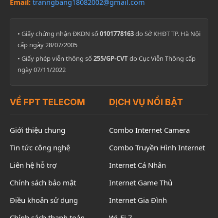
Email:
tranngbang18082002@gmail.com
• Giấy chứng nhận ĐKDN số
0101778163
do Sở KHĐT TP. Hà Nội
cấp ngày 28/07/2005
• Giấy phép viễn thông số
255/GP-CVT
do Cục Viễn Thông cấp
ngày 07/11/2022
VỀ FPT TELECOM
DỊCH VỤ NỔI BẬT
Giới thiệu chung
Combo Internet Camera
Tin tức công nghệ
Combo Truyền Hình Internet
Liên hệ hỗ trợ
Internet Cá Nhân
Chính sách bảo mật
Internet Game Thủ
Điều khoản sử dụng
Internet Gia Đình
Chính sách thanh toán
Wi-Fi 7