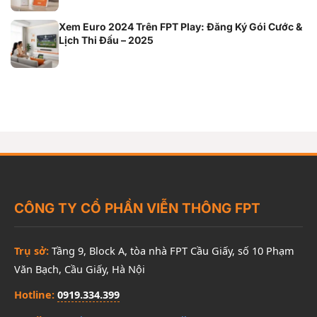
Xem Euro 2024 Trên FPT Play: Đăng Ký Gói Cước &
Lịch Thi Đấu – 2025
CÔNG TY CỔ PHẦN VIỄN THÔNG FPT
Trụ sở:
Tầng 9, Block A, tòa nhà FPT Cầu Giấy, số 10 Phạm
Văn Bạch, Cầu Giấy, Hà Nội
Hotline:
0919.334.399